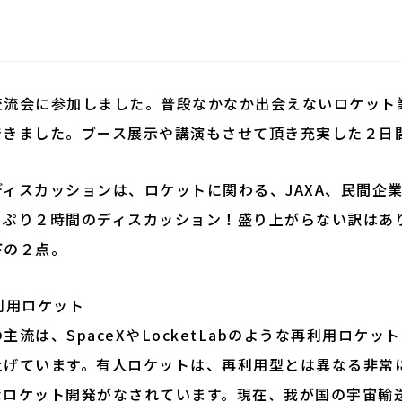
交流会に参加しました。普段なかなか出会えないロケット
できました。ブース展示や講演もさせて頂き充実した２日
ィスカッションは、ロケットに関わる、JAXA、民間企
っぷり２時間のディスカッション！盛り上がらない訳はあ
下の２点。
利用ロケット
流は、SpaceXやLocketLabのような再利用ロケ
上げています。有人ロケットは、再利用型とは異なる非常
なロケット開発がなされています。現在、我が国の宇宙輸送