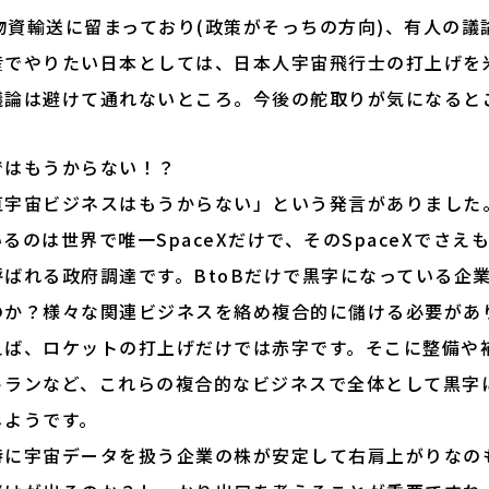
た物資輸送に留まっており(政策がそっちの方向)、有人の
産でやりたい日本としては、日本人宇宙飛行士の打上げを
議論は避けて通れないところ。今後の舵取りが気になると
ではもうからない！？
直宇宙ビジネスはもうからない」という発言がありました
るのは世界で唯一SpaceXだけで、そのSpaceXでさえ
ばれる政府調達です。BtoBだけで黒字になっている企
のか？様々な関連ビジネスを絡め複合的に儲ける必要があ
えば、ロケットの打上げだけでは赤字です。そこに整備や
トランなど、これらの複合的なビジネスで全体として黒字
じようです。
特に宇宙データを扱う企業の株が安定して右肩上がりなの