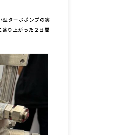
。
小型ターボポンプの実
いに盛り上がった２日間