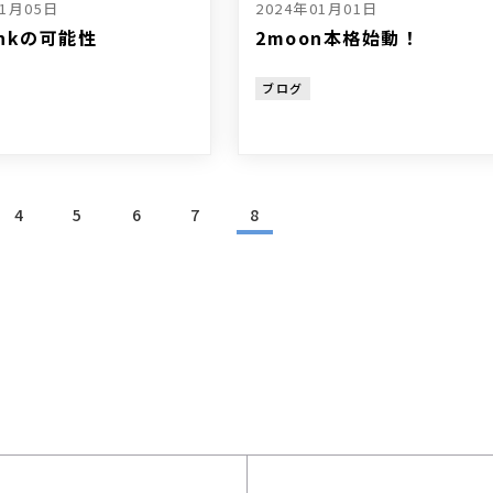
01月05日
2024年01月01日
linkの可能性
2moon本格始動！
ブログ
4
5
6
7
8